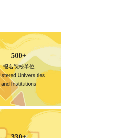
500+
报名院校单位
stered Universities 
and Institutions
330+