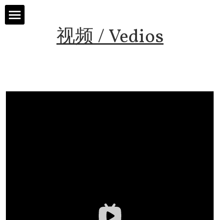
视频 / Vedios
首页 / Home
新闻 / News
视频 / Videos
课题 / Tasks
导师与嘉宾 / Tutors
简介 / About
媒体与组织 / Media&Organization